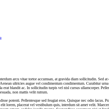
a
terdum arcu vitae tortor accumsan, at gravida diam sollicitudin. Sed at do
. Aenean ultricies augue vel condimentum condimentum. Curabitur urna ex,
illa erat blandit ac. In sollicitudin turpis vel nisl cursus ullamcorper. P
lesuada, non mattis velit rutrum.
disse potenti. Pellentesque sed feugiat eros. Quisque nec odio lacus. Pra
elit lorem, placerat vel vestibulum quis, interdum sit amet velit. Maecen