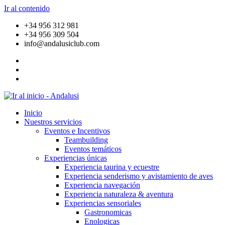
Ir al contenido
+34 956 312 981
+34 956 309 504
info@andalusiclub.com
Inicio
Nuestros servicios
Eventos e Incentivos
Teambuilding
Eventos temáticos
Experiencias únicas
Experiencia taurina y ecuestre
Experiencia senderismo y avistamiento de aves
Experiencia navegación
Experiencia naturaleza & aventura
Experiencias sensoriales
Gastronomicas
Enologicas