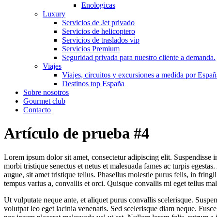
Enologicas
Luxury
Servicios de Jet privado
Servicios de helicoptero
Servicios de traslados vip
Servicios Premium
Seguridad privada para nuestro cliente a demanda.
Viajes
Viajes, circuitos y excursiones a medida por Españ
Destinos top España
Sobre nosotros
Gourmet club
Contacto
Artículo de prueba #4
Lorem ipsum dolor sit amet, consectetur adipiscing elit. Suspendisse in
morbi tristique senectus et netus et malesuada fames ac turpis egestas
augue, sit amet tristique tellus. Phasellus molestie purus felis, in fring
tempus varius a, convallis et orci. Quisque convallis mi eget tellus ma
Ut vulputate neque ante, et aliquet purus convallis scelerisque. Suspen
volutpat leo eget lacinia venenatis. Sed scelerisque diam neque. Fusce 