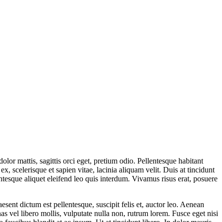
lor mattis, sagittis orci eget, pretium odio. Pellentesque habitant
 scelerisque et sapien vitae, lacinia aliquam velit. Duis at tincidunt
ellentesque aliquet eleifend leo quis interdum. Vivamus risus erat, posuere
esent dictum est pellentesque, suscipit felis et, auctor leo. Aenean
as vel libero mollis, vulputate nulla non, rutrum lorem. Fusce eget nisi