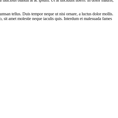
faucibus blandit at ac ipsum. Ut at tincidunt libero. In dolor mauris,
san tellus. Duis tempor neque ut nisi ornare, a luctus dolor mollis.
io, sit amet molestie neque iaculis quis. Interdum et malesuada fames