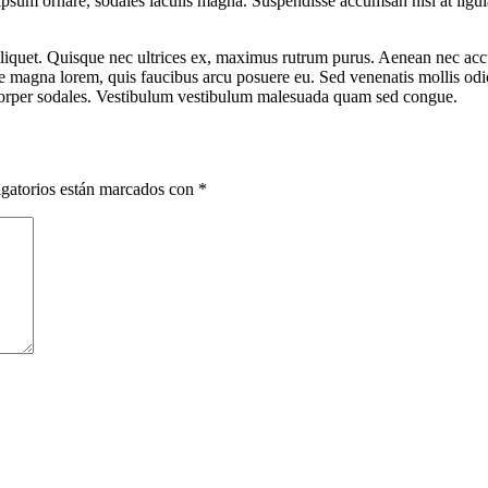
psum ornare, sodales iaculis magna. Suspendisse accumsan nisi at ligula 
iquet. Quisque nec ultrices ex, maximus rutrum purus. Aenean nec accum
ique magna lorem, quis faucibus arcu posuere eu. Sed venenatis mollis od
amcorper sodales. Vestibulum vestibulum malesuada quam sed congue.
gatorios están marcados con
*