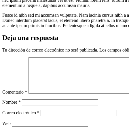
nec ipsum placerat malesuada vel ut est. Nullam lorem felis, rutrum a i
elementum a neque a, dapibus accumsan mauris.
Fusce id nibh sed mi accumsan vulputate. Nam lacinia cursus nibh a al
Donec interdum placerat lacus, et eleifend libero pharetra a. In trist
ac ante ipsum primis in faucibus. Pellentesque a ligula at tellus ull
Deja una respuesta
Tu dirección de correo electrónico no será publicada.
Los campos obli
Comentario
*
Nombre
*
Correo electrónico
*
Web