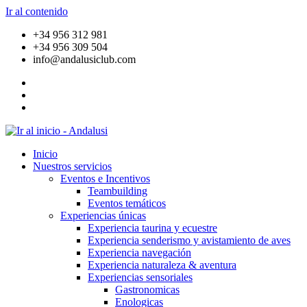
Ir al contenido
+34 956 312 981
+34 956 309 504
info@andalusiclub.com
Inicio
Nuestros servicios
Eventos e Incentivos
Teambuilding
Eventos temáticos
Experiencias únicas
Experiencia taurina y ecuestre
Experiencia senderismo y avistamiento de aves
Experiencia navegación
Experiencia naturaleza & aventura
Experiencias sensoriales
Gastronomicas
Enologicas