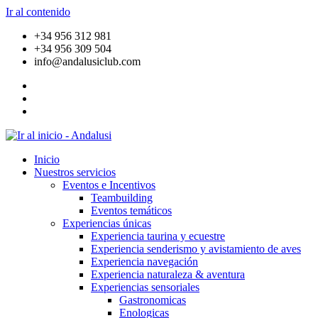
Ir al contenido
+34 956 312 981
+34 956 309 504
info@andalusiclub.com
Inicio
Nuestros servicios
Eventos e Incentivos
Teambuilding
Eventos temáticos
Experiencias únicas
Experiencia taurina y ecuestre
Experiencia senderismo y avistamiento de aves
Experiencia navegación
Experiencia naturaleza & aventura
Experiencias sensoriales
Gastronomicas
Enologicas