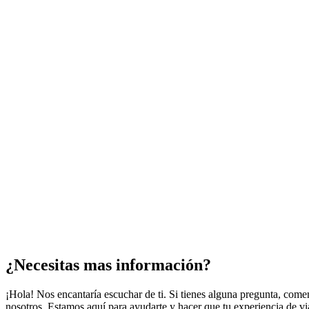
¿Necesitas mas información?
¡Hola! Nos encantaría escuchar de ti. Si tienes alguna pregunta, come
nosotros. Estamos aquí para ayudarte y hacer que tu experiencia de via