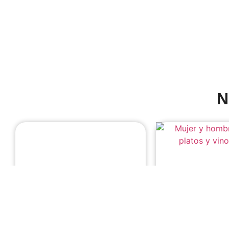
N
Incentivos, seminarios,
Experiencias ún
congresos y producción de
eventos