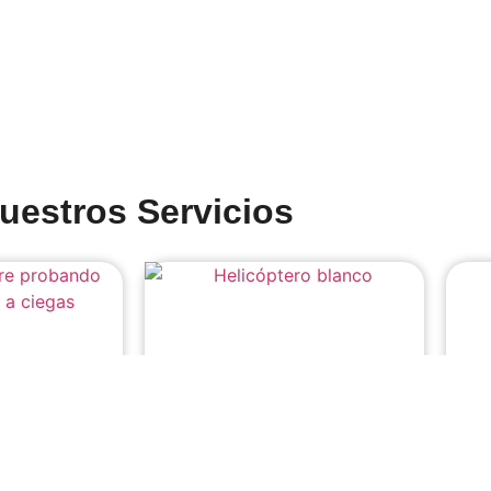
uestros Servicios
icas
Luxury Concierge / Lifestyle
Viaj
Management