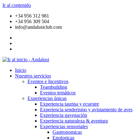
Ir al contenido
+34 956 312 981
+34 956 309 504
info@andalusiclub.com
Inicio
Nuestros servicios
Eventos e Incentivos
Teambuilding
Eventos temáticos
Experiencias únicas
Experiencia taurina y ecuestre
Experiencia senderismo y avistamiento de aves
Experiencia navegación
Experiencia naturaleza & aventura
Experiencias sensoriales
Gastronomicas
Enologicas