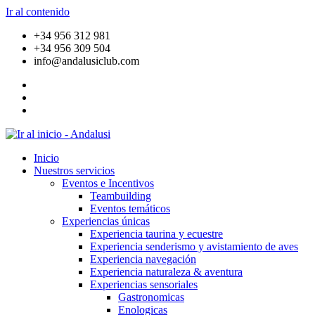
Ir al contenido
+34 956 312 981
+34 956 309 504
info@andalusiclub.com
Inicio
Nuestros servicios
Eventos e Incentivos
Teambuilding
Eventos temáticos
Experiencias únicas
Experiencia taurina y ecuestre
Experiencia senderismo y avistamiento de aves
Experiencia navegación
Experiencia naturaleza & aventura
Experiencias sensoriales
Gastronomicas
Enologicas