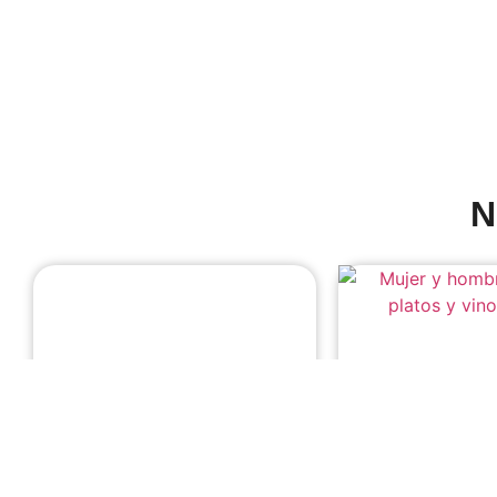
N
Incentivos, seminarios,
Experiencias ún
congresos y producción de
eventos