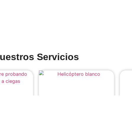
uestros Servicios
icas
Luxury Concierge / Lifestyle
Viaj
Management