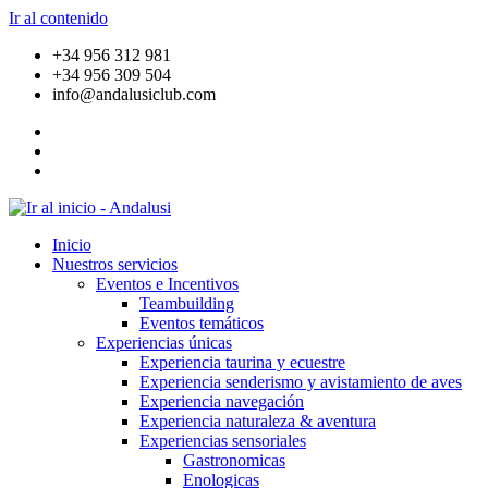
Ir al contenido
+34 956 312 981
+34 956 309 504
info@andalusiclub.com
Inicio
Nuestros servicios
Eventos e Incentivos
Teambuilding
Eventos temáticos
Experiencias únicas
Experiencia taurina y ecuestre
Experiencia senderismo y avistamiento de aves
Experiencia navegación
Experiencia naturaleza & aventura
Experiencias sensoriales
Gastronomicas
Enologicas