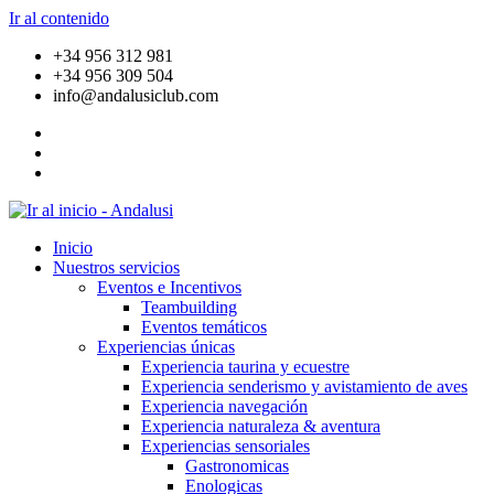
Ir al contenido
+34 956 312 981
+34 956 309 504
info@andalusiclub.com
Inicio
Nuestros servicios
Eventos e Incentivos
Teambuilding
Eventos temáticos
Experiencias únicas
Experiencia taurina y ecuestre
Experiencia senderismo y avistamiento de aves
Experiencia navegación
Experiencia naturaleza & aventura
Experiencias sensoriales
Gastronomicas
Enologicas