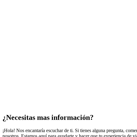
¿Necesitas mas información?
¡Hola! Nos encantaría escuchar de ti. Si tienes alguna pregunta, come
nosotros. Estamos aquí para ayudarte y hacer que tu experiencia de via