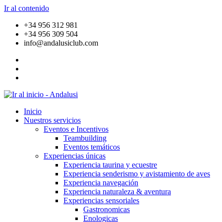
Ir al contenido
+34 956 312 981
+34 956 309 504
info@andalusiclub.com
Inicio
Nuestros servicios
Eventos e Incentivos
Teambuilding
Eventos temáticos
Experiencias únicas
Experiencia taurina y ecuestre
Experiencia senderismo y avistamiento de aves
Experiencia navegación
Experiencia naturaleza & aventura
Experiencias sensoriales
Gastronomicas
Enologicas