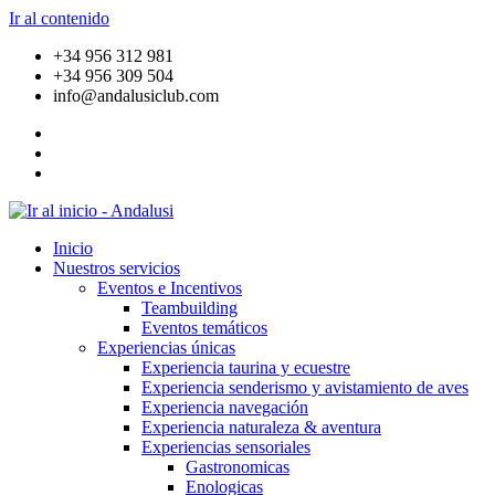
Ir al contenido
+34 956 312 981
+34 956 309 504
info@andalusiclub.com
Inicio
Nuestros servicios
Eventos e Incentivos
Teambuilding
Eventos temáticos
Experiencias únicas
Experiencia taurina y ecuestre
Experiencia senderismo y avistamiento de aves
Experiencia navegación
Experiencia naturaleza & aventura
Experiencias sensoriales
Gastronomicas
Enologicas