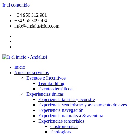
Ir al contenido
+34 956 312 981
+34 956 309 504
info@andalusiclub.com
Inicio
Nuestros servicios
Eventos e Incentivos
Teambuilding
Eventos temáticos
Experiencias únicas
Experiencia taurina y ecuestre
Experiencia senderismo y avistamiento de aves
Experiencia navegación
Experiencia naturaleza & aventura
Experiencias sensoriales
Gastronomicas
Enologicas