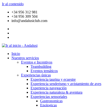
Ir al contenido
+34 956 312 981
+34 956 309 504
info@andalusiclub.com
Inicio
Nuestros servicios
Eventos e Incentivos
Teambuilding
Eventos temáticos
Experiencias únicas
Experiencia taurina y ecuestre
Experiencia senderismo y avistamiento de aves
Experiencia navegación
Experiencia naturaleza & aventura
Experiencias sensoriales
Gastronomicas
Enologicas