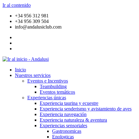
Ir al contenido
+34 956 312 981
+34 956 309 504
info@andalusiclub.com
Inicio
Nuestros servicios
Eventos e Incentivos
Teambuilding
Eventos temáticos
Experiencias únicas
Experiencia taurina y ecuestre
Experiencia senderismo y avistamiento de aves
Experiencia navegación
Experiencia naturaleza & aventura
Experiencias sensoriales
Gastronomicas
Enologicas