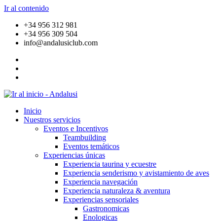
Ir al contenido
+34 956 312 981
+34 956 309 504
info@andalusiclub.com
Inicio
Nuestros servicios
Eventos e Incentivos
Teambuilding
Eventos temáticos
Experiencias únicas
Experiencia taurina y ecuestre
Experiencia senderismo y avistamiento de aves
Experiencia navegación
Experiencia naturaleza & aventura
Experiencias sensoriales
Gastronomicas
Enologicas