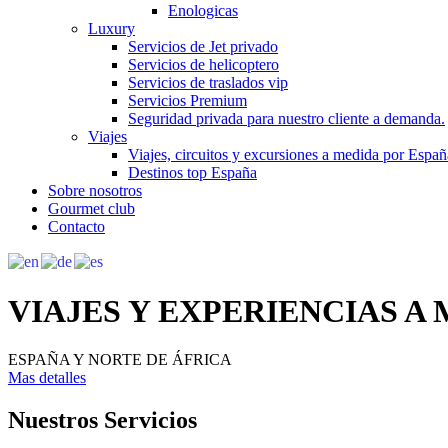
Enologicas
Luxury
Servicios de Jet privado
Servicios de helicoptero
Servicios de traslados vip
Servicios Premium
Seguridad privada para nuestro cliente a demanda.
Viajes
Viajes, circuitos y excursiones a medida por Españ
Destinos top España
Sobre nosotros
Gourmet club
Contacto
VIAJES Y EXPERIENCIAS A
ESPAÑA Y NORTE DE ÁFRICA
Mas detalles
Nuestros Servicios