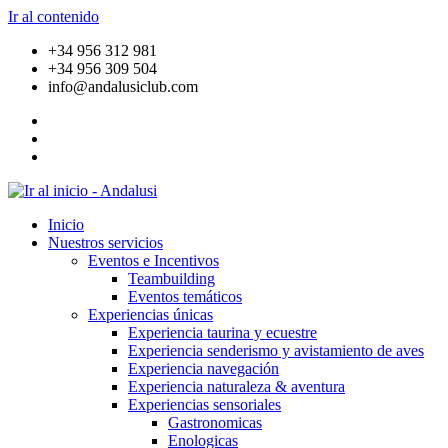
Ir al contenido
+34 956 312 981
+34 956 309 504
info@andalusiclub.com
Inicio
Nuestros servicios
Eventos e Incentivos
Teambuilding
Eventos temáticos
Experiencias únicas
Experiencia taurina y ecuestre
Experiencia senderismo y avistamiento de aves
Experiencia navegación
Experiencia naturaleza & aventura
Experiencias sensoriales
Gastronomicas
Enologicas