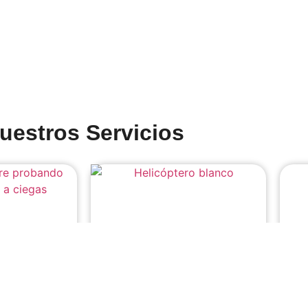
uestros Servicios
icas
Luxury Concierge / Lifestyle
Viaj
Management