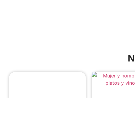
N
Incentivos, seminarios,
Experiencias ún
congresos y producción de
eventos