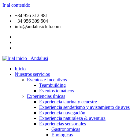
Ir al contenido
+34 956 312 981
+34 956 309 504
info@andalusiclub.com
Inicio
Nuestros servicios
Eventos e Incentivos
Teambuilding
Eventos temáticos
Experiencias únicas
Experiencia taurina y ecuestre
Experiencia senderismo y avistamiento de aves
Experiencia navegación
Experiencia naturaleza & aventura
Experiencias sensoriales
Gastronomicas
Enologicas