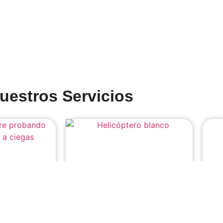
uestros Servicios
icas
Luxury Concierge / Lifestyle
Viaj
Management