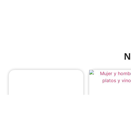
N
Incentivos, seminarios,
Experiencias ún
congresos y producción de
eventos